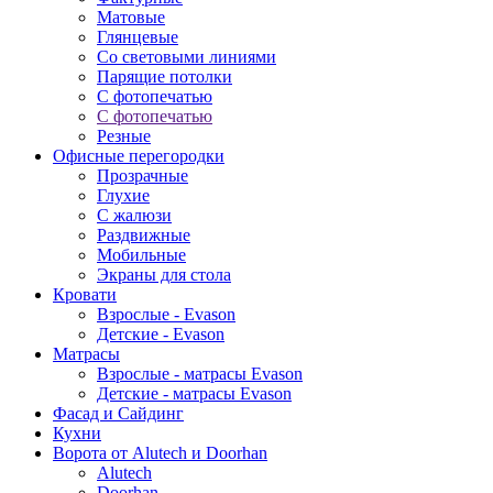
Матовые
Глянцевые
Со световыми линиями
Парящие потолки
С фотопечатью
С фотопечатью
Резные
Офисные перегородки
Прозрачные
Глухие
С жалюзи
Раздвижные
Мобильные
Экраны для стола
Кровати
Взрослые - Evason
Детские - Evason
Матрасы
Взрослые - матрасы Evason
Детские - матрасы Evason
Фасад и Сайдинг
Кухни
Ворота от Alutech и Doorhan
Alutech
Doorhan