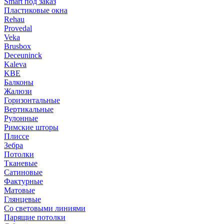
Smart под заказ
Пластиковые окна
Rehau
Provedal
Veka
Brusbox
Deceuninck
Kaleva
KBE
Балконы
Жалюзи
Горизонтальные
Вертикальные
Рулонные
Римские шторы
Плиссе
Зебра
Потолки
Тканевые
Сатиновые
Фактурные
Матовые
Глянцевые
Со световыми линиями
Парящие потолки