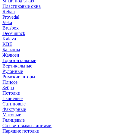
Smart под заказ
Пластиковые окна
Rehau
Provedal
Veka
Brusbox
Deceuninck
Kaleva
KBE
Балконы
Жалюзи
Горизонтальные
Вертикальные
Рулонные
Римские шторы
Плиссе
Зебра
Потолки
Тканевые
Сатиновые
Фактурные
Матовые
Глянцевые
Со световыми линиями
Парящие потолки