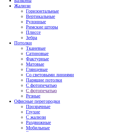
Балконы
Жалюзи
Горизонтальные
Вертикальные
Рулонные
Римские шторы
Плиссе
Зебра
Потолки
Тканевые
Сатиновые
Фактурные
Матовые
Глянцевые
Со световыми линиями
Парящие потолки
С фотопечатью
С фотопечатью
Резные
Офисные перегородки
Прозрачные
Глухие
С жалюзи
Раздвижные
Мобильные