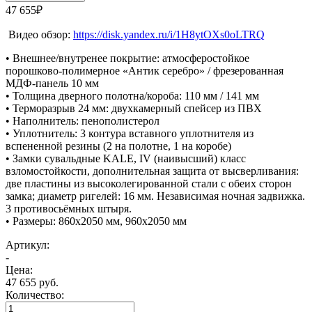
47 655₽
Видео обзор:
https://disk.yandex.ru/i/1H8ytOXs0oLTRQ
• Внешнее/внутренее покрытие: атмосферостойкое
порошково-полимерное «Антик серебро» / фрезерованная
МДФ-панель 10 мм
• Толщина дверного полотна/короба: 110 мм / 141 мм
• Терморазрыв 24 мм: двухкамерный спейсер из ПВХ
• Наполнитель: пенополистерол
• Уплотнитель: 3 контура вставного уплотнителя из
вспененной резины (2 на полотне, 1 на коробе)
• Замки сувальдные KALE, IV (наивысший) класс
взломостойкости, дополнительная защита от высверливания:
две пластины из высоколегированной стали с обеих сторон
замка; диаметр ригелей: 16 мм. Независимая ночная задвижка.
3 противосьёмных штыря.
• Размеры: 860х2050 мм, 960х2050 мм
Артикул:
-
Цена:
47 655 руб.
Количество: