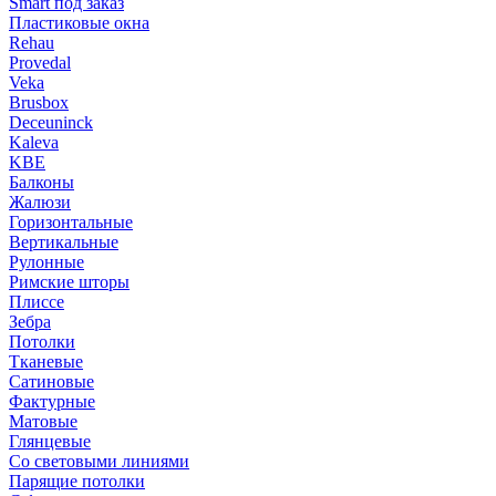
Smart под заказ
Пластиковые окна
Rehau
Provedal
Veka
Brusbox
Deceuninck
Kaleva
KBE
Балконы
Жалюзи
Горизонтальные
Вертикальные
Рулонные
Римские шторы
Плиссе
Зебра
Потолки
Тканевые
Сатиновые
Фактурные
Матовые
Глянцевые
Со световыми линиями
Парящие потолки