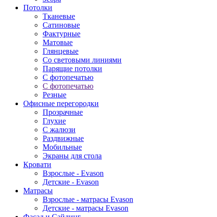
Потолки
Тканевые
Сатиновые
Фактурные
Матовые
Глянцевые
Со световыми линиями
Парящие потолки
С фотопечатью
С фотопечатью
Резные
Офисные перегородки
Прозрачные
Глухие
С жалюзи
Раздвижные
Мобильные
Экраны для стола
Кровати
Взрослые - Evason
Детские - Evason
Матрасы
Взрослые - матрасы Evason
Детские - матрасы Evason
Фасад и Сайдинг