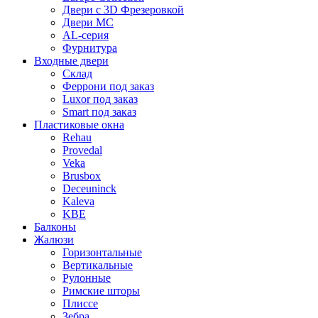
Двери с 3D Фрезеровкой
Двери МС
AL-серия
Фурнитура
Входные двери
Склад
Феррони под заказ
Luxor под заказ
Smart под заказ
Пластиковые окна
Rehau
Provedal
Veka
Brusbox
Deceuninck
Kaleva
KBE
Балконы
Жалюзи
Горизонтальные
Вертикальные
Рулонные
Римские шторы
Плиссе
Зебра