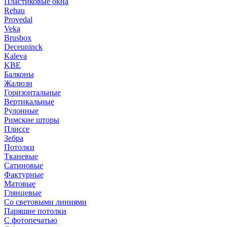
Пластиковые окна
Rehau
Provedal
Veka
Brusbox
Deceuninck
Kaleva
KBE
Балконы
Жалюзи
Горизонтальные
Вертикальные
Рулонные
Римские шторы
Плиссе
Зебра
Потолки
Тканевые
Сатиновые
Фактурные
Матовые
Глянцевые
Со световыми линиями
Парящие потолки
С фотопечатью