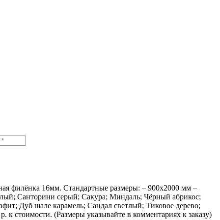
ая филёнка 16мм. Стандартные размеры: – 900х2000 мм –
елый; Санторини серый; Сакура; Миндаль; Чёрный абрикос;
афит; Дуб шале карамель; Сандал светлый; Тиковое дерево;
. к стоимости. (Размеры указывайте в комментариях к заказу)