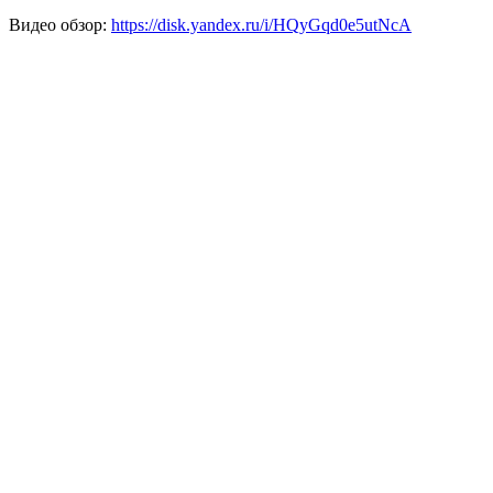
Видео обзор:
https://disk.yandex.ru/i/HQyGqd0e5utNcA