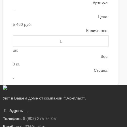
Артикул:
-
Цена:
5 460 руб.
Количество:
шт.
Вес:
0 кг.
Страна:
-
Уют в Вашем доме от компании "Эко-пласт".
Адрес:
,
,
Телефон:
8 (909) 275-94-05
Email:
eco_33@mail.ru