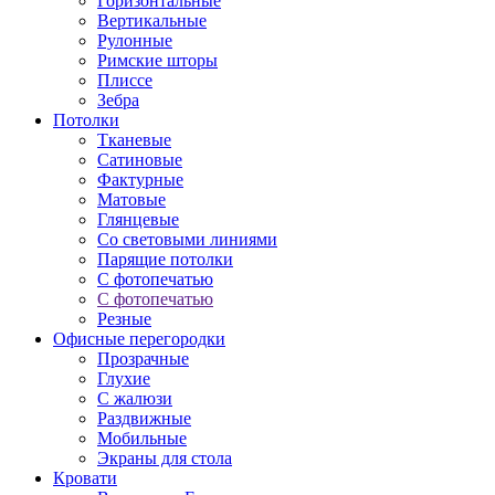
Горизонтальные
Вертикальные
Рулонные
Римские шторы
Плиссе
Зебра
Потолки
Тканевые
Сатиновые
Фактурные
Матовые
Глянцевые
Со световыми линиями
Парящие потолки
С фотопечатью
С фотопечатью
Резные
Офисные перегородки
Прозрачные
Глухие
С жалюзи
Раздвижные
Мобильные
Экраны для стола
Кровати