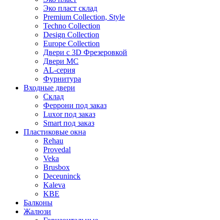
Эко пласт склад
Premium Collection, Style
Techno Collection
Design Collection
Europe Collection
Двери с 3D Фрезеровкой
Двери МС
AL-серия
Фурнитура
Входные двери
Склад
Феррони под заказ
Luxor под заказ
Smart под заказ
Пластиковые окна
Rehau
Provedal
Veka
Brusbox
Deceuninck
Kaleva
KBE
Балконы
Жалюзи