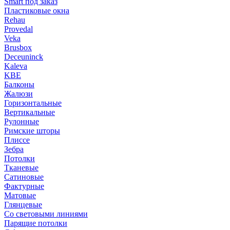
Smart под заказ
Пластиковые окна
Rehau
Provedal
Veka
Brusbox
Deceuninck
Kaleva
KBE
Балконы
Жалюзи
Горизонтальные
Вертикальные
Рулонные
Римские шторы
Плиссе
Зебра
Потолки
Тканевые
Сатиновые
Фактурные
Матовые
Глянцевые
Со световыми линиями
Парящие потолки