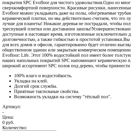
покрытия SPC Evofloor для чистого удовольствия.Одно из мно
сверхкомфортной поверхности. Красивые рисунки, нанесенные 
Evofloor можно укладывать даже на полы, обогреваемые трубам
керамической плитки, но мы действительно считаем, что это 
лучше для планеты! Никакие деревья не пострадали, чтобы пол
треснувшей плитки или доставании занозы!Усовершенствованн
доступные в настоящее время, изготовленные исключительно д
долговечностью, а также гибкостью и простотой установки.Вы
для всех домов и офисов, гарантированно будет отлично выгля
общественном здании или закрытым коммерческом помещении с
Evofloor: Life. Этот 100% водостойкий пол имеет более толст
наших напольных покрытий SPC напоминают керамическую плитк
широкий ассортимент SPC полов под дерево, чтобы привнести 
100% влаго и водостойкость.
Укладка на клей.
Долгий срок службы.
Приятные тактильные свойства.
Возможность укладки на систему "тёплый пол".
Артикул:
-
Цена:
0 руб.
Количество: