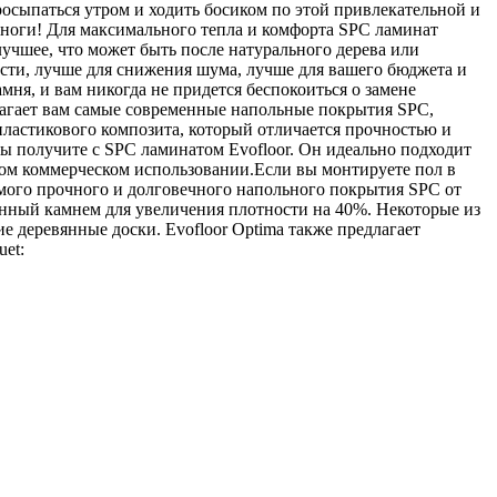
осыпаться утром и ходить босиком по этой привлекательной и
 ноги! Для максимального тепла и комфорта SPC ламинат
лучшее, что может быть после натурального дерева или
ости, лучше для снижения шума, лучше для вашего бюджета и
мня, и вам никогда не придется беспокоиться о замене
лагает вам самые современные напольные покрытия SPC,
пластикового композита, который отличается прочностью и
ы получите с SPC ламинатом Evofloor. Он идеально подходит
рном коммерческом использовании.Если вы монтируете пол в
мого прочного и долговечного напольного покрытия SPC от
ванный камнем для увеличения плотности на 40%. Некоторые из
 деревянные доски. Evofloor Optima также предлагает
et: