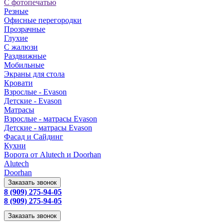
С фотопечатью
Резные
Офисные перегородки
Прозрачные
Глухие
С жалюзи
Раздвижные
Мобильные
Экраны для стола
Кровати
Взрослые - Evason
Детские - Evason
Матрасы
Взрослые - матрасы Evason
Детские - матрасы Evason
Фасад и Сайдинг
Кухни
Ворота от Alutech и Doorhan
Alutech
Doorhan
Заказать звонок
8 (909) 275-94-05
8 (909) 275-94-05
Заказать звонок