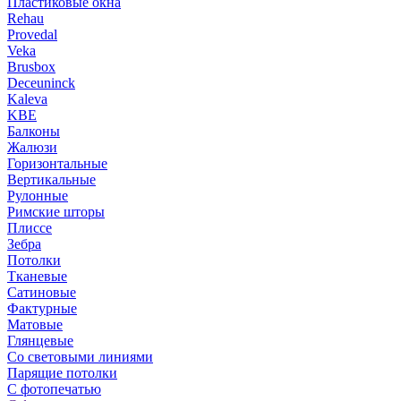
Пластиковые окна
Rehau
Provedal
Veka
Brusbox
Deceuninck
Kaleva
KBE
Балконы
Жалюзи
Горизонтальные
Вертикальные
Рулонные
Римские шторы
Плиссе
Зебра
Потолки
Тканевые
Сатиновые
Фактурные
Матовые
Глянцевые
Со световыми линиями
Парящие потолки
С фотопечатью