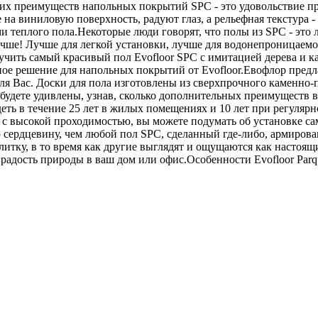
гих преимуществ напольных покрытий SPC - это удовольствие пр
на виниловую поверхность, радуют глаз, а рельефная текстура -
и теплого пола.Некоторые люди говорят, что полы из SPC - это 
лучше! Лучше для легкой установки, лучше для водонепроницаем
учить самый красивый пол Evofloor SPC с имитацией дерева и ка
ое решение для напольных покрытий от Evofloor.Евофлор пред
ля Вас. Доски для пола изготовлены из сверхпрочного каменно-
 будете удивлены, узнав, сколько дополнительных преимуществ в
деть в течение 25 лет в жилых помещениях и 10 лет при регуля
 высокой проходимостью, вы можете подумать об установке са
ую сердцевину, чем любой пол SPC, сделанный где-либо, армиро
у, в то время как другие выглядят и ощущаются как настоящие
радость природы в ваш дом или офис.Особенности Evofloor Parqu