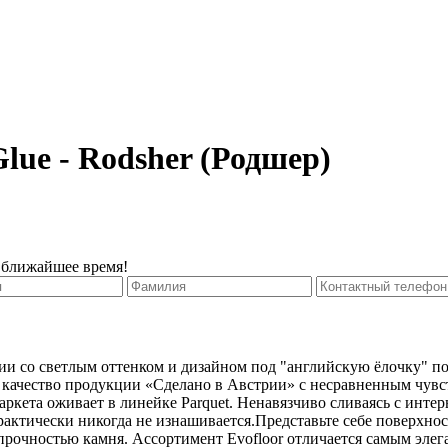
lue - Rodsher (Родшер)
 ближайшее время!
тании со светлым оттенком и дизайном под "английскую ёлочку"
ное качество продукции «Сделано в Австрии» с несравненным чув
ркета оживает в линейке Parquet. Ненавязчиво сливаясь с инте
рактически никогда не изнашивается.Представьте себе поверхно
и прочностью камня. Ассортимент Evofloor отличается самым э