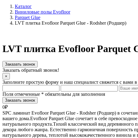
Каталог
Виниловые полы Evofloor
Parquet Glue
LVT плитка Evofloor Parquet Glue - Rodsher (Родшер)
LVT плитка Evofloor Parquet G
Заказать звонок
Заказать обратный звонок!
×
Заполните простую форму и наш специалист свяжется с вами в
Поля отмеченные
*
обязательны для заполнения
0₽
SPC ламинат Evofloor Parquet Glue - Rodsher (Родшер) в соче
вашего дома.Evofloor Parquet Glue сочетает в себе превосход
натурального продукта.Тихий классический вид деревянного па
декора любого жанра. Естественно гармоничная поверхность п
натурального дерева, теплотой высококачественного винила 