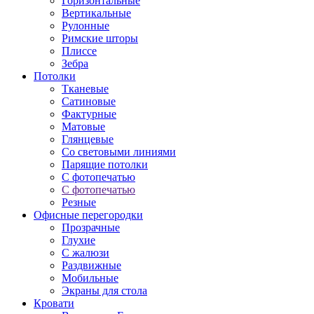
Горизонтальные
Вертикальные
Рулонные
Римские шторы
Плиссе
Зебра
Потолки
Тканевые
Сатиновые
Фактурные
Матовые
Глянцевые
Со световыми линиями
Парящие потолки
С фотопечатью
С фотопечатью
Резные
Офисные перегородки
Прозрачные
Глухие
С жалюзи
Раздвижные
Мобильные
Экраны для стола
Кровати