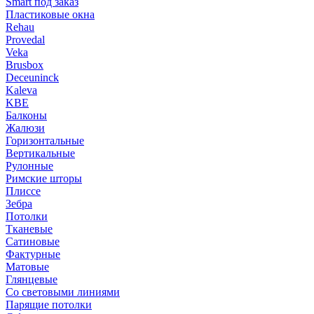
Smart под заказ
Пластиковые окна
Rehau
Provedal
Veka
Brusbox
Deceuninck
Kaleva
KBE
Балконы
Жалюзи
Горизонтальные
Вертикальные
Рулонные
Римские шторы
Плиссе
Зебра
Потолки
Тканевые
Сатиновые
Фактурные
Матовые
Глянцевые
Со световыми линиями
Парящие потолки