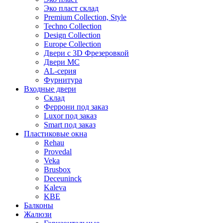
Эко пласт склад
Premium Collection, Style
Techno Collection
Design Collection
Europe Collection
Двери с 3D Фрезеровкой
Двери МС
AL-серия
Фурнитура
Входные двери
Склад
Феррони под заказ
Luxor под заказ
Smart под заказ
Пластиковые окна
Rehau
Provedal
Veka
Brusbox
Deceuninck
Kaleva
KBE
Балконы
Жалюзи