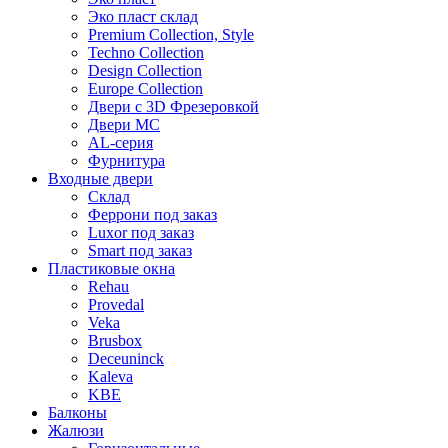
Эко пласт склад
Premium Collection, Style
Techno Collection
Design Collection
Europe Collection
Двери с 3D Фрезеровкой
Двери МС
AL-серия
Фурнитура
Входные двери
Склад
Феррони под заказ
Luxor под заказ
Smart под заказ
Пластиковые окна
Rehau
Provedal
Veka
Brusbox
Deceuninck
Kaleva
KBE
Балконы
Жалюзи