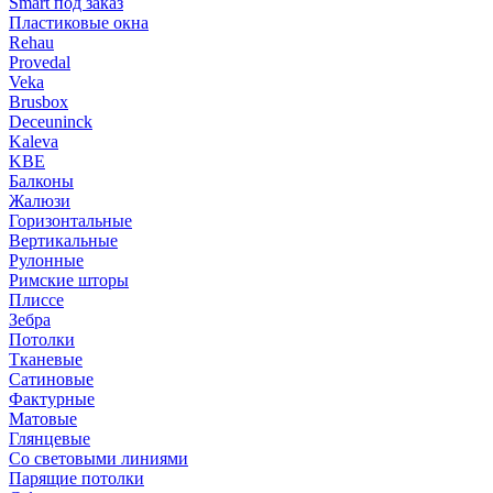
Smart под заказ
Пластиковые окна
Rehau
Provedal
Veka
Brusbox
Deceuninck
Kaleva
KBE
Балконы
Жалюзи
Горизонтальные
Вертикальные
Рулонные
Римские шторы
Плиссе
Зебра
Потолки
Тканевые
Сатиновые
Фактурные
Матовые
Глянцевые
Со световыми линиями
Парящие потолки