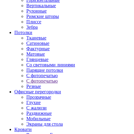
Горизонтальные
Вертикальные
Рулонные
Римские шторы
Плиссе
Зебра
Потолки
Тканевые
Сатиновые
Фактурные
Матовые
Глянцевые
Со световыми линиями
Парящие потолки
С фотопечатью
С фотопечатью
Резные
Офисные перегородки
Прозрачные
Глухие
С жалюзи
Раздвижные
Мобильные
Экраны для стола
Кровати